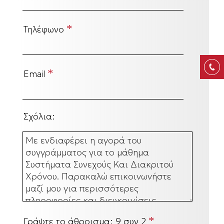
*
Τηλέφωνο
*
Email
Σχόλια:
*
Γράψτε το άθροισμα:
9 συν 2