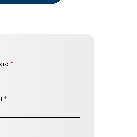
ετο
*
il
*