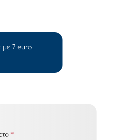
 με 7 euro
ετο
*